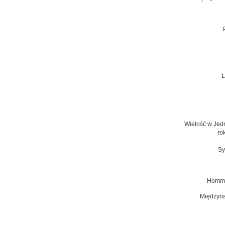
L
Wielość w Jedno
ro
Sy
Hommag
Międzyna