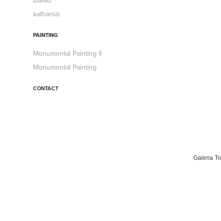
Ballad
katharsis
PAINTING
Monumental Painting II
Monumental Painting
CONTACT
Galeria To