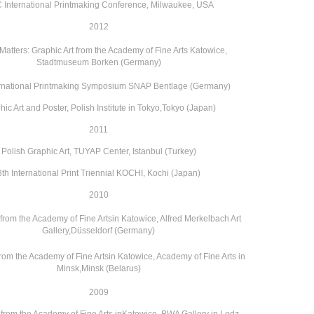
 International Printmaking Conference,
Milwaukee, USA
2012
 Matters: Graphic Art from the Academy of
Fine Arts Katowice,
Stadtmuseum Borken (Germany)
ernational Printmaking Symposium SNAP
Bentlage (Germany)
ic Art and Poster, Polish Institute in Tokyo,
Tokyo (Japan)
2011
Polish Graphic Art, TUYAP Center, Istanbul (Turkey)
8th International Print Triennial KOCHI, Kochi (Japan)
2010
 from the Academy of Fine Arts
in Katowice, Alfred Merkelbach Art
Gallery,
Düsseldorf (Germany)
from the Academy of Fine Arts
in Katowice, Academy of Fine Arts in
Minsk,
Minsk (Belarus)
2009
 from the Academy of Fine Arts in
Katowice, BWA Gallery in Lodz,