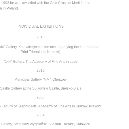
n 1993 he was awarded with the Gold Cross of Merit for his
on in Poland.
INDIVIDUAL EXHIBITIONS
2018
ki” Gallery, Katowice(exhibition accompanying the International
Print Triennial in Krakow)
“144” Gallery, The Academy of Fine Arts in Lodz
2010
Municipal Gallery “MM”, Chorzow
Castle Gallery at the Sułkowski Castle, Bielsko-Biala
2006
e Faculty of Graphic Arts,
Academy of Fine Arts in Krakow, Krakow
2004
 Gallery, Stanisław Wyspiański Silesian
Theatre, Katowice