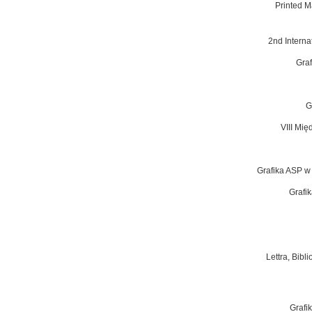
Printed M
2nd Intern
Graf
G
VIII Mi
Grafika ASP w
Grafi
Lettra, Bibl
Grafik