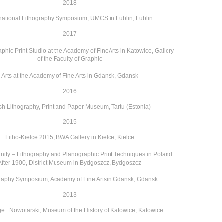
2018
rnational Lithography Symposium,
UMCS in Lublin, Lublin
2017
phic Print Studio at the Academy of Fine
Arts in Katowice, Gallery
of the Faculty of Graphic
Arts at the Academy of Fine Arts in Gdansk, Gdansk
2016
ish Lithography, Print and Paper Museum,
Tartu (Estonia)
2015
Litho-Kielce 2015, BWA Gallery in Kielce, Kielce
 Unity – Lithography and Planographic
Print Techniques in Poland
After 1900, District
Museum in Bydgoszcz, Bydgoszcz
raphy Symposium, Academy of Fine Arts
in Gdansk, Gdansk
2013
 . Nowotarski, Museum of the
History of Katowice, Katowice