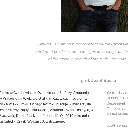
(...) my art is nothing but a constant journey, from wh
burden of cracks, scars and signs invariably transfe
of the stone in search of the truth - the truth
prof. Józef Budka
Born in 1953 
3 roku w Czechowicach-Dziedzicach. Ukończył Akademię
Honors in 197
w Krakowie na Wydziale Grafiki
w Katowicach. Dyplom z
Department in
yskał w 1978 roku. Od tego też roku
pracuje w macierzystej
Fine Arts as 
ofesorem
zwyczajnym katowickiej Akademii
Sztuk Pięknych, w
Master of Pr
 Pracownię
Druku Płaskiego (Litografii). Od
2016 roku pełni
ika Katedry
Grafiki Wydziału Artystycznego.
Jozef is a mul