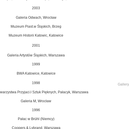
2003
Galeria Odwach, Wrocław
Muzeum Piast.w Śląskich, Brzeg
Muzeum Historii Katowic, Katowice
2001
Galeria Artystów Śląskich, Warszawa
1999
BWA Katowice, Katowice
1998
Gallery
warzystwa Przyjaci.ł Sztuk Pięknych,
Pałacyk, Warszawa
Galeria M, Wrocław
1996
Pałac w Brühl (Niemcy)
Coopers & Lybrand, Warszawa