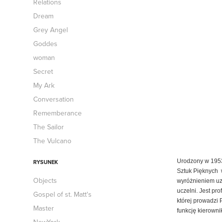
Relations
Dream
Grey Angel
Goddes
woman
Secret
My Ark
Conversation
Rememberance
The Sailor
The Vulcano
Urodzony w 195
RYSUNEK
Sztuk
Pięknych
Objects
wyróżnieniem
uz
uczelni. Jest pr
Gospel of st. Matt's
której prowadzi
Master
funkcję kierown