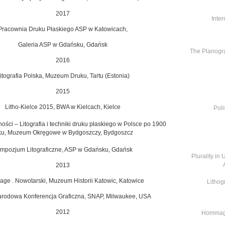
2017
Inte
Pracownia Druku Płaskiego ASP w Katowicach,
Galeria ASP w Gdańsku, Gdańsk
The Planogra
2016
itografia Polska, Muzeum Druku,
Tartu (Estonia)
2015
Litho-Kielce 2015, BWA w Kielcach, Kielce
Pol
ści – Litografia i techniki druku
płaskiego w Polsce po 1900
ku, Muzeum Okręgowe
w Bydgoszczy, Bydgoszcz
mpozjum Litograficzne, ASP w Gdańsku, Gdańsk
Plurality in
2013
e . Nowotarski, Muzeum Historii
Katowic, Katowice
Lithog
rodowa Konferencja Graficzna,
SNAP, Milwaukee, USA
2012
Hommage