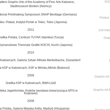
SGC
atters Graphic Arts of the Academy of Fine
Arts Katowice,
Stadtmuseum Borken (Niemcy)
ational Printmaking Symposium
SNAP Bentlage (Germany)
Printed
ika i Plakat, Instytut Polski w Tokio,
Tokio (Japonia)
2011
2nd Int
rafika Polska, Centrum TUYAP, Istambuł (Turcja)
Graph
ędzynarodowe Triennale Grafiki KOCHI,
Kochi (Japonia)
2010
 Katowicach, Galeria Sztuki
Alfreda Merkelbacha, Düsseldorf
ka ASP w Katowicach, ASP w Mińsku,
Mińsk (Białoruś)
2009
Graphic Art
Grafika ASP w Katowicach, BWA Łódź
Graphic Art 
ioteka Jagiellońska, Kraków
(wystawa towarzysząca MTG
w
Krakowie)
2008
a Polska, Galeria Miejska Avilla,
Madryd (Hiszpania)
Graphic Art