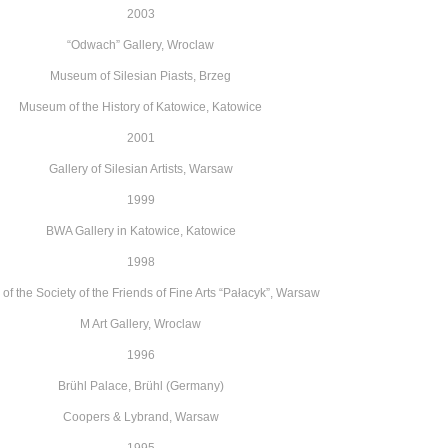
2003
“Odwach” Gallery, Wroclaw
Museum of Silesian Piasts, Brzeg
Museum of the History of Katowice, Katowice
2001
Gallery of Silesian Artists, Warsaw
1999
BWA Gallery in Katowice, Katowice
1998
 of the Society of the Friends
of Fine Arts “Pałacyk”, Warsaw
M Art Gallery, Wroclaw
1996
Brühl Palace, Brühl (Germany)
Coopers & Lybrand, Warsaw
1995