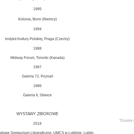
1995
Kolonia, Bonn (Niemcy)
1994
Instytut Kultury Polskiej, Praga (Czechy)
1988
Midway Forum, Toronto (Kanada)
1987
Galeria 72, Poznań
1986
Galeria 6, Gliwice
WYSTAWY ZBIOROWE
"Double P
2018
dowe Sympozjum Litograficzne,
UMCS w Lublinie, Lublin