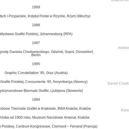
1999
sch i Przyjaciele, Instytut
Polski w Rzymie, Rzym (Włochy)
1998
Wystawa Grafiki Polskiej, Johannesburg (RPA)
1997
Andrzej
grodę Daniela Chodowieckiego,
Gdańsk, Sopot, Düsseldorf,
Berlin
1995
Graphic Constellation ’95, Graz (Austria)
 Grafiki Polskiej, Consumenta ‘95,
Norymberga (Niemcy)
Daniel Chodo
ędzynarodowe Biennale Grafiki, Ljubljana
(Słowenia)
1994
odowe Triennale Grafiki w Krakowie,
BWA Kraków, Kraków
Polis
 Polska od 1900 roku, Muzeum Narodowe
Arsenał, Kraków
ki Polskiej, Centrum Kongresowe,
Clermont – Ferrand (Francja)