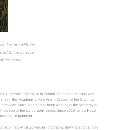
ich I return with the
rred to the surface
 of the mark.
in Czechowice Dziedzice in Poland. Graduated Masters with
8, from the Academy of Fine Arts in Cracow, at the Graphics
 Katowice. Since than he has been working at the Academy of
a Professor at the Lithography studio. Since 2016 he is a Head
intmaking Department.
tidisciplinary Artist working in lithography, drawing and painting