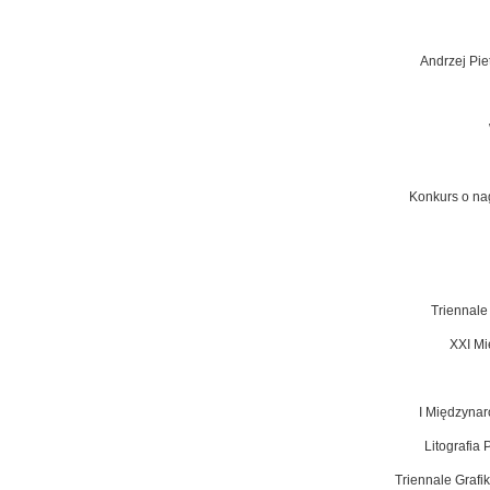
Andrzej Piet
Konkurs o na
Triennale
XXI Mi
I Międzynar
Litografia
Triennale Grafi