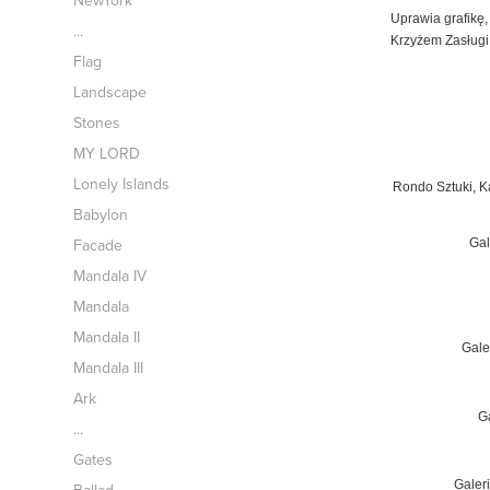
NewYork
Uprawia
grafikę
...
Krzyżem Zasługi 
Flag
Landscape
Stones
MY LORD
Lonely Islands
Rondo Sztuki, 
Babylon
Facade
Gal
Mandala IV
Mandala
Mandala II
Gale
Mandala III
Ark
Ga
...
Gates
Galeri