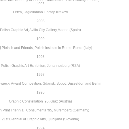
Lodz
Lettra, Jagiellonian Library, Krakow
2008
Polish Graphic Art, Avilla City Gallery,
Madrid (Spain)
1999
 Pietsch and Friends, Polish Institute
in Rome, Rome (Italy)
1998
Polish Graphic Art Exhibition, Johannesburg
(RSA)
1997
wiecki Award Competition,
Gdansk, Sopot, Düsseldorf and Berlin
1995
Graphic Constellation ‘95, Graz (Austria)
h Print Triennial, Consumenta ‘95,
Nuremberg (Germany)
21st Biennial of Graphic Arts, Ljubljana (Slovenia)
1994