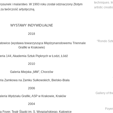
techniques. I
, rysunek i malarstwo. W 1993 roku
został odznaczony Złotym
artistic creati
za twórczość artystyczną.
WYSTAWY INDYWIDUALNE
2018
“Rondo Sztu
Katowice (wystawa towarzysząca Międzynarodowemu Triennale
Grafiki w Krakowie)
eria 144, Akademia Sztuk Pięknych w Łodzi, Łódź
2010
Galeria Miejska „MM”, Chorzów
ria Zamkowa na Zamku Sułkowskich,
Bielsko-Biała
2006
Gallery of th
leria Wydziału Grafiki, ASP w Krakowie, Kraków
2004
Foyer
a Foyer, Teatr Śląski im. S. Wyspiańskiego,
Katowice